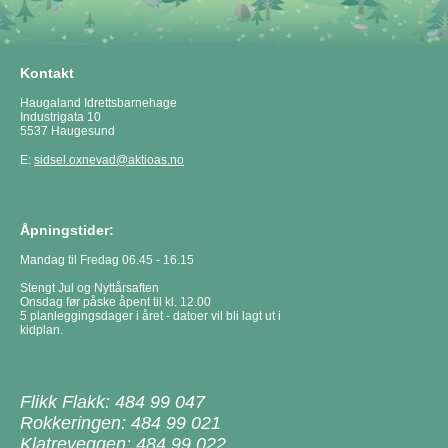
Kontakt
Haugaland Idrettsbarnehage
Industrigata 10
5537 Haugesund
E:
sidsel.oxnevad@aktioas.no
Åpningstider:
Mandag til Fredag 06.45 - 16.15
Stengt Jul og Nyttårsaften
Onsdag før påske åpent til kl. 12.00
5 planleggingsdager i året - datoer vil bli lagt ut i
kidplan.
Flikk Flakk: 484 99 047
Rokkeringen: 484 99 021
Klatreveggen: 484 99 022